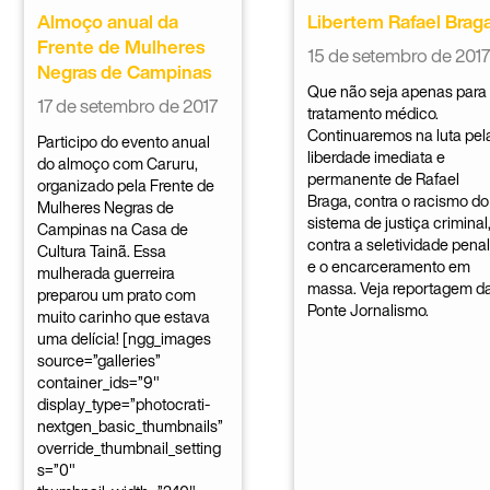
Almoço anual da
Libertem Rafael Braga
Frente de Mulheres
15 de setembro de 2017
Negras de Campinas
Que não seja apenas para
17 de setembro de 2017
tratamento médico.
Continuaremos na luta pel
Participo do evento anual
liberdade imediata e
do almoço com Caruru,
permanente de Rafael
organizado pela Frente de
Braga, contra o racismo do
Mulheres Negras de
sistema de justiça criminal
Campinas na Casa de
contra a seletividade penal
Cultura Tainã. Essa
e o encarceramento em
mulherada guerreira
massa. Veja reportagem d
preparou um prato com
Ponte Jornalismo.
muito carinho que estava
uma delícia! [ngg_images
source=”galleries”
container_ids=”9″
display_type=”photocrati-
nextgen_basic_thumbnails”
override_thumbnail_setting
s=”0″