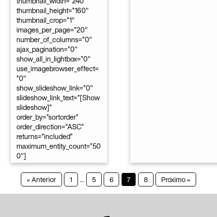
thumbnail_width=”240″
thumbnail_height=”160″
thumbnail_crop=”1″
images_per_page=”20″
number_of_columns=”0″
ajax_pagination=”0″
show_all_in_lightbox=”0″
use_imagebrowser_effect=
”0″
show_slideshow_link=”0″
slideshow_link_text=”[Show
slideshow]”
order_by=”sortorder”
order_direction=”ASC”
returns=”included”
maximum_entity_count=”50
0″]
« Anterior
1
…
5
6
7
8
Próximo »