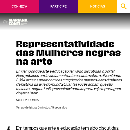
CONHEÇA
PARTICIPE
NOTÍCIAS
Representatividade
das Mulheres negras
na arte
Em tempos que arte e educação tem sido discutidas, o portal
Nexo publicou um levantamento interessante sobre a diversidade
2.384 artistas aparecem nas citações dos maiores livros didáticos
de história da arte do mundo. Quantas vocês acham que são
mulheres negras? #RepresentatividadeImporta veja reportagem
do jornal nexo.
14 SET 2017, 13:35
Tempo de leitura: 0 minutos, 15 segundos
Em tempos que arte e educação tem sido discutidas,