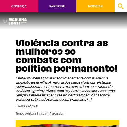
CONHEÇA
PARTICIPE
NOTÍCIAS
Violência contra as
mulheres se
combate com
política permanente!
Muitas mulheres convivem cotidianamente com a violência
doméstica e familiar. A maioria dos casos violência relatados
pelas mulheres acontece dentro de casa e tem como autor de
violência alguém próximo, com o qual a mulher estabelece uma
relação afetiva e familiar. Esse é o perfil também os casos de
violência, sobretudo sexual, contra crianças e […]
6 MAIO 2021, 19:14
Tempo de leitura: 1 minuto, 47 segundos