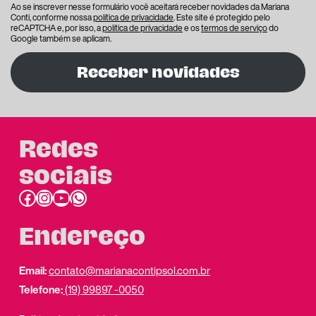
Ao se inscrever nesse formulário você aceitará receber novidades da Mariana
Conti, conforme nossa
política de privacidade
. Este site é protegido pelo
reCAPTCHA e, por isso, a
política de privacidade
e os
termos de serviço
do
Google também se aplicam.
Receber novidades
Redes
sociais
Facebook
Instagram
Youtube
link do whatsapp
Endereço
Email:
contato@marianacontipsol.com.br
Telefone:
(19) 99897 -0050