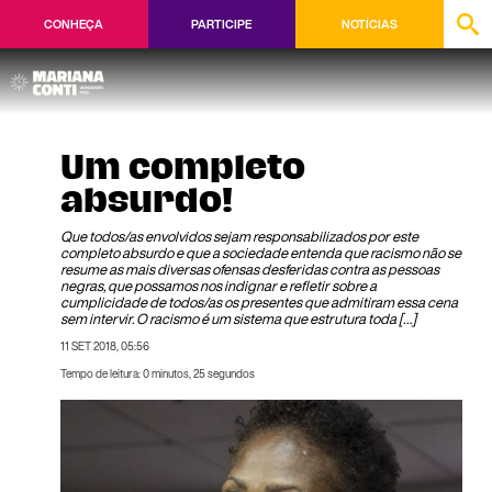
CONHEÇA
PARTICIPE
NOTÍCIAS
Um completo
absurdo!
Que todos/as envolvidos sejam responsabilizados por este
completo absurdo e que a sociedade entenda que racismo não se
resume as mais diversas ofensas desferidas contra as pessoas
negras, que possamos nos indignar e refletir sobre a
cumplicidade de todos/as os presentes que admitiram essa cena
sem intervir. O racismo é um sistema que estrutura toda […]
11 SET 2018, 05:56
Tempo de leitura: 0 minutos, 25 segundos