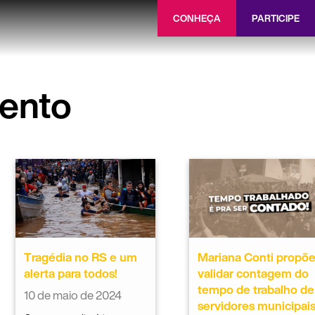
CONHEÇA
PARTICIPE
ento
Tragédia no RS e um
Mariana Conti propõ
alerta para todos!
validar contagem do
tempo de trabalho de
10 de maio de 2024
servidores municipai