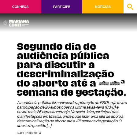
CONHEÇA
PARTICIPE
NOTÍCIAS
Segundo dia de
audiência pública
para discutir a
descriminalização
do aborto até a 12ª
semana de gestação.
A audiência pública foi convocada após ação do PSOL e já teve a
participação de 26 exposições na última sexta-feira (03/8) e
ouvirá mais 26 expositores hoje. Na sexta-feira participei das
manifestações em Brasília, onde pude fazer uma fala de apoio à
descriminalização do aborto até a 12ª semana de gestação. O
aborto é questão […]
6 AGO 2018, 10:04