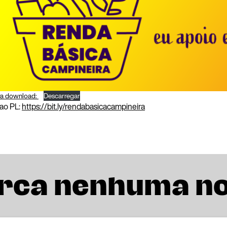
ara download:
Descarregar
 ao PL:
https://bit.ly/rendabasicacampineira
rca nenhuma n