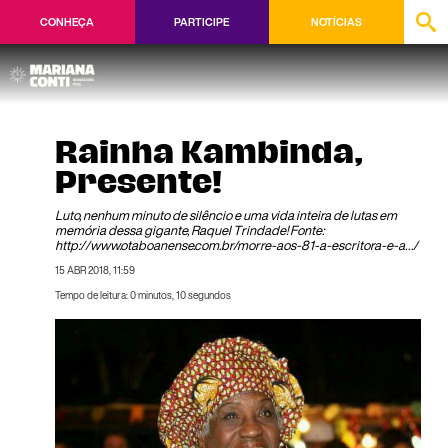
CONHEÇA
PARTICIPE
NOTÍCIAS
Rainha Kambinda,
Presente!
Luto, nenhum minuto de silêncio e uma vida inteira de lutas em
memória dessa gigante, Raquel Trindade! Fonte:
http://www.otaboanense.com.br/morre-aos-81-a-escritora-e-a…/
15 ABR 2018, 11:59
Tempo de leitura: 0 minutos, 10 segundos