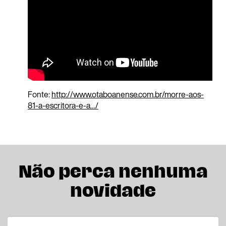
Fonte:
http://www.otaboanense.com.br/morre-aos-
81-a-escritora-e-a…/
Não perca nenhuma
novidade