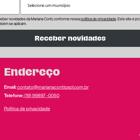
eceber novidades da Mariana Conti, conforme nossa
política de privacidade
. Este site é 
bém se aplicam.
Receber novidades
Endereço
Email:
contato@marianacontipsol.com.br
Telefone:
(19) 99897 -0050
Política de privacidade