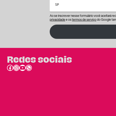
Ao se inscrever nesse formulário você aceitará r
privacidade
e os
termos de serviço
do Google tam
Redes sociais
Facebook
Instagram
Youtube
link do whatsapp