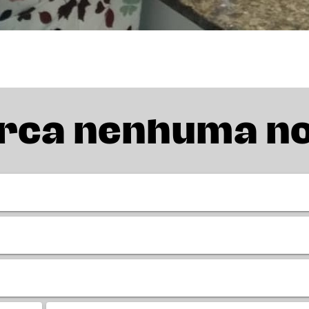
rca nenhuma n