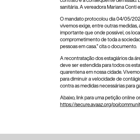
contrato e a consequente demissão. 
sanitária. A vereadora Mariana Conti 
O mandato protocolou dia 04/05/2020 
vivemos exige, entre outras medidas,
importante que onde possível, os loca
comprometimento de toda a sociedade
pessoas em casa.” cita o documento.
A recontratação dos estagiários da á
deve ser estendida para todos os esta
quarentena em nossa cidade. Vivemo
para diminuir a velocidade de contág
contra as medidas necessárias para ga
Abaixo, link para uma petição online o
https://secure.avaaz.org/po/commun