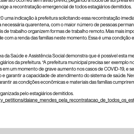
Esse ato ocorreu sem aviso prévio, pegando a todos de surpres
exige a recontratação emergencial de todos estagiários demitidos.
uma indicação à prefeitura solicitando essa recontratação imedia
 a necessária quarentena, com o maior número de pessoas permane
is de trabalho organizem formas de trabalho remoto. Mas mais impo
 com a renda das famílias neste momento. Essa é uma condição e
rea da Saúde e Assistência Social demonstra que é possível esta m
giários da prefeitura. “A prefeitura municipal precisa ser exempl
s em um momento de grave aumento nos casos de COVID-19, e se 
io e garantir a capacidade de atendimento do sistema de saúde. 
rantir as condições econômicas e materiais das famílias cumprirem
rganizada pelo estagiários demitidos.
ity_petitions/daiane_mendes_pela_recontratacao_de_todos_os_e