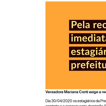
Vereadora Mariana Conti exige a re
Dia 30/04/2020 os estagiários da Pre