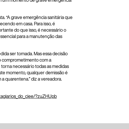
a em um momento de grave emergência
ta. “A grave emergência sanitária que
cendo em casa. Para isso, é
rtante do que isso, é necessário o
ssencial para a manutenção das
edida ser tomada. Mas essa decisão
o no comprometimento com a
torna necessário todas as medidas
Neste momento, qualquer demissão é
 a quarentena.” diz a vereadora.
stagiarios_do_ciee/?zuZHUpb