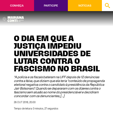
CONHEÇA
PARTICIPE
NOTÍCIAS
O DIA EM QUE A
JUSTIÇA IMPEDIU
UNIVERSIDADES DE
LUTAR CONTRA O
FASCISMO NO BRASIL
“A polícia e os fiscais bateram na UFF depois de 12 denúncias
contra a faixa, que diziam que ela teria “conteúdo de propaganda
eleitoral negativa contra o candidato à presidência da República
Jair Bolsonaro”. Quando se depararam com os dizeres contra o
fascismo sem alusão ao nome do presidenciável e decidiram
concordar com os denunciantes, […]
26 OUT 2018, 20:00
Tempo de leitura: 0 minutos, 27 segundos