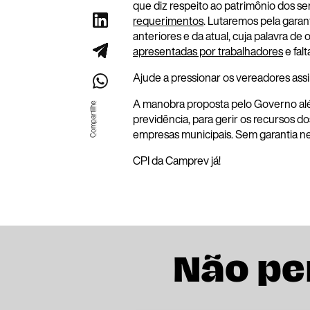
que diz respeito ao patrimônio dos s
requerimentos
. Lutaremos pela garant
anteriores e da atual, cuja palavra d
apresentadas por trabalhadores
e fal
Ajude a pressionar os vereadores as
A manobra proposta pelo Governo alé
previdência, para gerir os recursos d
empresas municipais. Sem garantia n
CPI da Camprev já!
Não pe