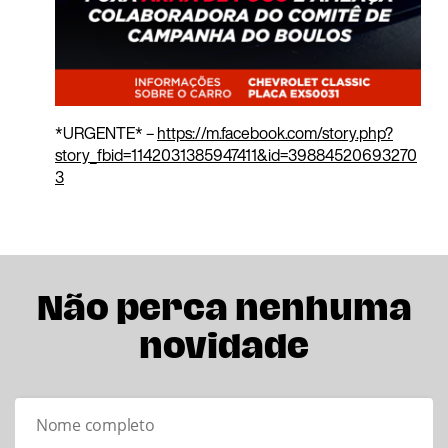
*URGENTE* –
https://m.facebook.com/story.php?
story_fbid=1142031385947411&id=39884520693270
3
Não perca nenhuma
novidade