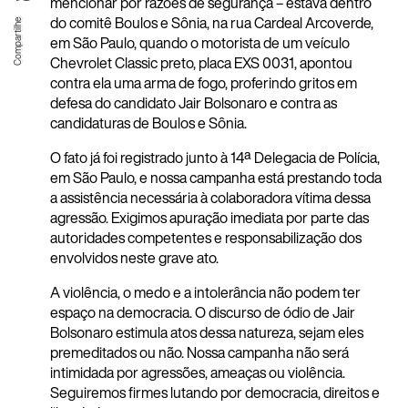
mencionar por razões de segurança – estava dentro
do comitê Boulos e Sônia, na rua Cardeal Arcoverde,
em São Paulo, quando o motori
sta de um veículo
Chevrolet Classic preto, placa EXS 0031, apontou
contra ela uma arma de fogo, proferindo gritos em
defesa do candidato Jair Bolsonaro e contra as
candidaturas de Boulos e Sônia.
O fato já foi registrado junto à 14ª Delegacia de Polícia,
em São Paulo, e nossa campanha está prestando toda
a assistência necessária à colaboradora vítima dessa
agressão. Exigimos apuração imediata por parte das
autoridades competentes e responsabilização dos
envolvidos neste grave ato.
A violência, o medo e a intolerância não podem ter
espaço na democracia. O discurso de ódio de Jair
Bolsonaro estimula atos dessa natureza, sejam eles
premeditados ou não. Nossa campanha não será
intimidada por agressões, ameaças ou violência.
Seguiremos firmes lutando por democracia, direitos e