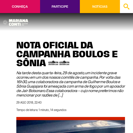
CONHEÇA
PARTICIPE
NOTÍCIAS
NOTA OFICIAL DA
CAMPANHA BOULOS E
SÔNIA 50
Na tarde desta quarta-feira, 29 de agosto, um incidente grave
ocorreu em um dos nossos comitês de campanha. Por volta das
16h30, uma colaboradora da campanha de Guilherme Boulos e
Sônia Guajajara foi ameaçada com arma de fogo por um apoiador
de Jair Bolsonaro. Essa colaboradora – cujo nome preferimos não
mencionar por razões de […]
29 AGO 2018, 22:40
Tempo de leitura: 1 minuto, 14 segundos