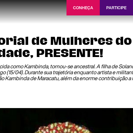
CONHEÇA
PARTICIPE
orial de Mulheres do
dade, PRESENTE!
da como Kambinda, tornou-se ancestral. A filha de Solano
(15/04). Durante sua trajetória enquanto artista e militan
o Kambinda de Maracatu, além da enorme contribuição a luta