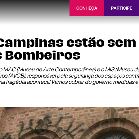
CONHEÇA
PARTICIPE
Campinas estão sem 
os Bombeiros
o MAC (Museu de Arte Contemporânea) e o MIS (Museu da
os (AVCB), responsável pela segurança dos espaços contra
ma tragédia aconteça! Vamos cobrar do governo medidas ef