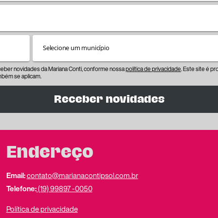
eceber novidades da Mariana Conti, conforme nossa
política de privacidade
. Este site é 
bém se aplicam.
Receber novidades
Endereço
Email:
contato@marianacontipsol.com.br
Telefone:
(19) 99897 -0050
Política de privacidade