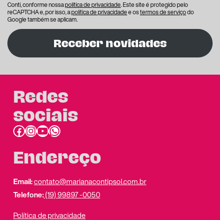
Conti, conforme nossa
política de privacidade
. Este site é protegido pelo
reCAPTCHA e, por isso, a
política de privacidade
e os
termos de serviço
do
Google também se aplicam.
Receber novidades
Redes
sociais
Facebook
Instagram
Youtube
link do whatsapp
Endereço
Email:
contato@marianacontipsol.com.br
Telefone:
(19) 99897 -0050
Política de privacidade