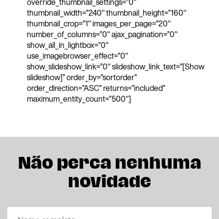
override_thumbnail_settings=”0″
thumbnail_width=”240″ thumbnail_height=”160″
thumbnail_crop=”1″ images_per_page=”20″
number_of_columns=”0″ ajax_pagination=”0″
show_all_in_lightbox=”0″
use_imagebrowser_effect=”0″
show_slideshow_link=”0″ slideshow_link_text=”[Show
slideshow]” order_by=”sortorder”
order_direction=”ASC” returns=”included”
maximum_entity_count=”500″]
Não perca nenhuma
novidade