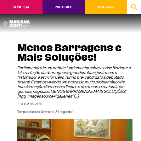
CONHEÇA
PARTICIPE
NOTÍCIAS
Menos Barragens e
Mais Soluções!
Participando de um debate fundamental sobre a crise hídrica e a
falsa solução das barragens e grandes obras, junto com o
historiador e escritor Célio Turino, pré-candidato a deputado
federal. Estamos vivendo um processo muito problemático de
transformação dos nossos direitos e dos recursos naturais em
grandes negócios. MENOS BARRAGENS E MAIS SOLUÇÕES!
[ngg_images source=”galleries” […]
19 JUL 2018, 21:50
Tempo de leitura: 0 minutos, 34 segundos