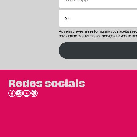
Ao se inscrever nesse formulário você aceitará r
privacidade
e os
termos de serviço
do Google tam
Redes sociais
Facebook
Instagram
Youtube
link do whatsapp