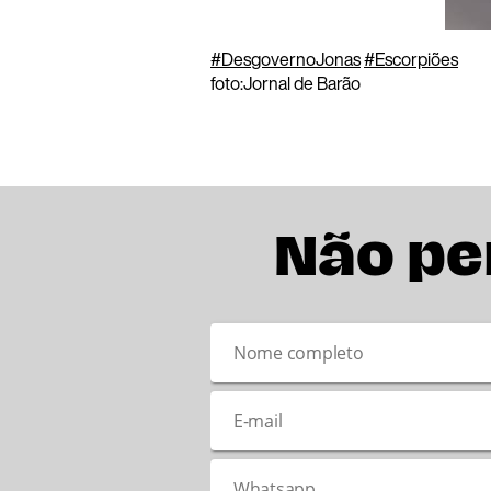
#
DesgovernoJonas
#
Escorpiões
foto:Jornal de Barão
Não pe