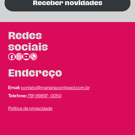
Receber novidades
Redes
sociais
Facebook
Instagram
Youtube
link do whatsapp
Endereço
Email:
contato@marianacontipsol.com.br
Telefone:
(19) 99897 -0050
Política de privacidade