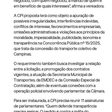
negociou, com quem negociou, a mando de quem e
em benefício de quais interesses”, afirma a vereadora.
A CPI proposta terá como objeto a apuração de
possíveis irregularidades, interferências indevidas,
conflitos de interesse, favorecimentos empresariais,
omissões administrativas e violações aos princípios da
moralidade, impessoalidade, publicidade, isonomia e
transparência na Concorrência Pública nº 15/2025,
que trata da concessão do transporte coletivo de
Campinas.
O requerimento também busca investigar a relação
entre a licitação, a prorrogação dos contratos
vigentes, a atuação da Secretaria Municipal de
Transportes, da EMDEC e da Comissão Especial de
Contratação, além de eventuais conexões com a
operação policial envolvendo parlamentar da Câmara.
Para ser instaurada, a CPI precisa reunir 11 assinaturas
de parlamentares. “Quem defende transparência
precisa assinar. O pedido é contra a máfia do