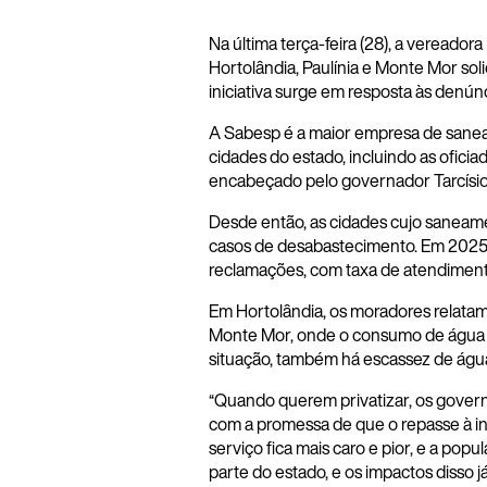
Na última terça-feira (28), a vereado
Hortolândia, Paulínia e Monte Mor sol
iniciativa surge em resposta às denún
A Sabesp é a maior empresa de saneam
cidades do estado, incluindo as ofici
encabeçado pelo governador Tarcísio d
Desde então, as cidades cujo saneam
casos de desabastecimento. Em 2025,
reclamações, com taxa de atendiment
Em Hortolândia, os moradores relatam 
Monte Mor, onde o consumo de água es
situação, também há escassez de águ
“Quando querem privatizar, os gover
com a promessa de que o repasse à ini
serviço fica mais caro e pior, e a pop
parte do estado, e os impactos disso j