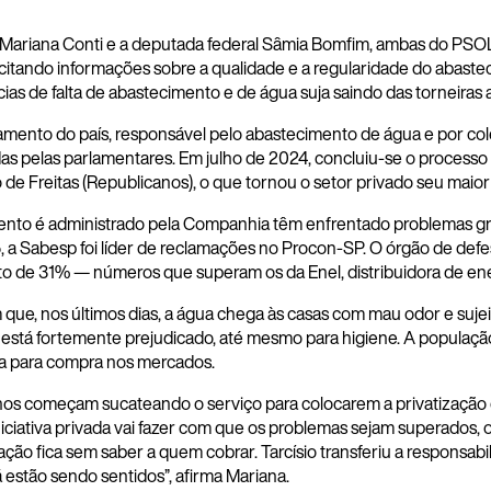
ra Mariana Conti e a deputada federal Sâmia Bomfim, ambas do PSOL,
icitando informações sobre a qualidade e a regularidade do abast
cias de falta de abastecimento e de água suja saindo das torneiras 
ento do país, responsável pelo abastecimento de água e por cole
adas pelas parlamentares. Em julho de 2024, concluiu-se o processo
e Freitas (Republicanos), o que tornou o setor privado seu maior
ento é administrado pela Companhia têm enfrentado problemas g
 a Sabesp foi líder de reclamações no Procon-SP. O órgão de de
o de 31% — números que superam os da Enel, distribuidora de ene
que, nos últimos dias, a água chega às casas com mau odor e sujei
tá fortemente prejudicado, até mesmo para higiene. A população 
a para compra nos mercados.
nos começam sucateando o serviço para colocarem a privatização
ciativa privada vai fazer com que os problemas sejam superados, o
ulação fica sem saber a quem cobrar. Tarcísio transferiu a respons
á estão sendo sentidos”, afirma Mariana.