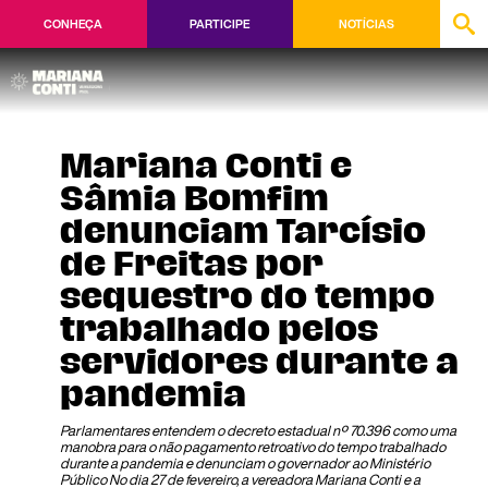
CONHEÇA
PARTICIPE
NOTÍCIAS
Mariana Conti e
Sâmia Bomfim
denunciam Tarcísio
de Freitas por
sequestro do tempo
trabalhado pelos
servidores durante a
pandemia
Parlamentares entendem o decreto estadual nº 70.396 como uma
manobra para o não pagamento retroativo do tempo trabalhado
durante a pandemia e denunciam o governador ao Ministério
Público No dia 27 de fevereiro, a vereadora Mariana Conti e a