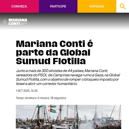
CONHEÇA
PARTICIPE
NOTÍCIAS
Mariana Conti é
parte da Global
Sumud Flotilla
Junto a mais de 300 ativistas de 44 países, Mariana Conti,
vereadora do PSOL de Campinas navega rumo a Gaza, na Global
Sumud Flotilla, com o objetivo de romper o bloqueio imposto por
Israel e abrir um corredor humanitário.
1 SET 2025, 15:35
Tempo de leitura: 2 minutos, 18 segundos