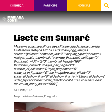
CONHEÇA
PARTICIPE
NOTÍCIAS
Lisete em Sumaré
Mais uma aula maravilhosa de política e cidadania da querida
Professora Lisete, na APEOESP Sumaré. [ngg_images
source=”galleries” container_ids=”51″ display_type=”photocrati-
nextgen_basic_thumbnails” override_thumbnail_settings=”0″
thumbnail_width=”240″ thumbnail_height=”160″
thumbnail_crop=”1″ images_per_page=”20″
number_of_columns=”0″ ajax_pagination=”0″
show_all_in_lightbox=”0″ use_imagebrowser_effect=”0″
show_slideshow_link=”0″ slideshow_link_text=”[Show slideshow]”
order_by=”sortorder” order_direction=”ASC” returns=”included”
maximum_entity_count=”500″]
7 JUL 2018, 11:37
Tempo de leitura: 0 minutos, 21 segundos