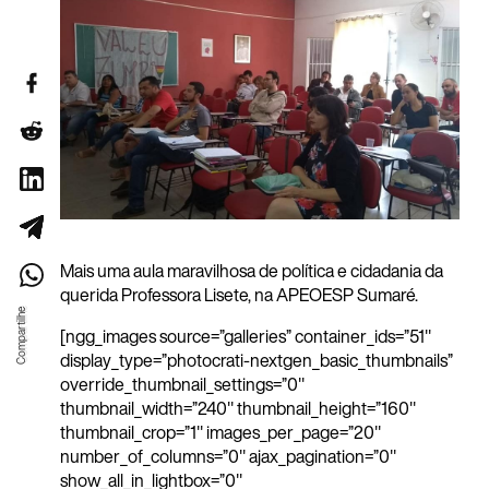
Mais uma aula maravilhosa de política e cidadania da
querida Professora Lisete, na APEOESP Sumaré.
[ngg_images source=”galleries” container_ids=”51″
display_type=”photocrati-nextgen_basic_thumbnails”
override_thumbnail_settings=”0″
thumbnail_width=”240″ thumbnail_height=”160″
thumbnail_crop=”1″ images_per_page=”20″
number_of_columns=”0″ ajax_pagination=”0″
show_all_in_lightbox=”0″