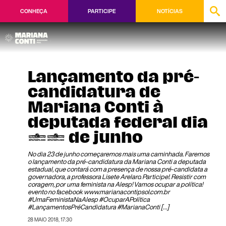
CONHEÇA
PARTICIPE
NOTÍCIAS
Lançamento da pré-
candidatura de
Mariana Conti à
deputada federal dia
23 de junho
No dia 23 de junho começaremos mais uma caminhada. Faremos
o lançamento da pré-candidatura da Mariana Conti a deputada
estadual, que contará com a presença de nossa pré-candidata a
governadora, a professora Lisete Arelaro. Participe!. Resistir com
coragem, por uma feminista na Alesp! Vamos ocupar a política!
evento no facebook www.marianacontipsol.com.br
#UmaFeministaNaAlesp #OcuparAPolítica
#LançamentosPréCandidatura #MarianaConti […]
28 MAIO 2018, 17:30