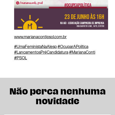
www.marianacontipsol.com.br
#
UmaFeministaNaAlesp
#
OcuparAPolítica
#
LançamentosPréCandidatura
#
MarianaConti
#
PSOL
Não perca nenhuma
novidade