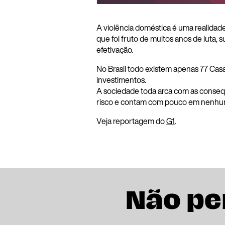
A violência doméstica é uma realidade
que foi fruto de muitos anos de luta,
efetivação.
No Brasil todo existem apenas 77 Cas
investimentos.
A sociedade toda arca com as conseq
risco e contam com pouco em nenhum 
Veja reportagem do
G1
.
Não pe