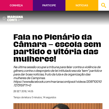
CONHEÇA
PARTICIPE
NOTÍCIAS
Fala no Plenário da
Câmara – escola sem
partido e vitória das
mulheres!
Na última sessão ocupei a tribuna para falar contra a violência de
gênero, contra o desprojeto de lei intitulado escola “sem” partido e
para dar boas notícias, fruto da luta e da organização das
mulheres de Campinas.
https://www.facebook.com/marianacontipsol/videos/209710010
7273157/?t=0
28 SET 2018, 14:05
Tempo de leitura: 0 minutos, 14 segundos