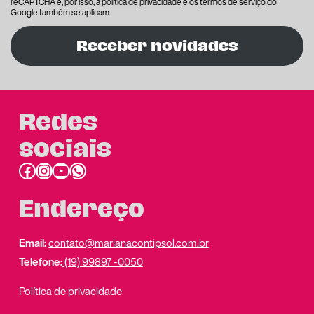
reCAPTCHA e, por isso, a
política de privacidade
e os
termos de serviço
do
Google também se aplicam.
Receber novidades
Redes
sociais
Facebook
Instagram
Youtube
link do whatsapp
Endereço
Email:
contato@marianacontipsol.com.br
Telefone:
(19) 99897 -0050
Política de privacidade