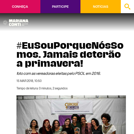
CONHEÇA
PARTICIPE
NOTÍCIAS
#EuSouPorqueNósSo
mos. Jamais deterão
a primavera!
foto com as vereadoras eleitas pelo PSOL em 2016.
15 MAR 2018, 10:50
Tempo de leitura: 0 minutos, 2 segundos