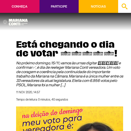
CONHEÇA
PARTICIPE
NOTÍCIAS
Está chegando o dia
de votar 50100!
No próximo domingo, 15/11, vamos às urnas digitar 5️⃣0️⃣1️⃣0️⃣0️⃣ e
confirmar✅, é dia de reeleger Mariana Conti vereadora. Um voto
de coragem e coerência pela continuidade do importante
trabalho da Mariana na Câmara. Mariana é a única mulher entre os
33 vereadores da atual legislatura. Eleita com 6.956 votos pelo
PSOL, Mariana foi a mulher […]
11 NOV 2020, 14:57
Tempo de leitura: 0 minutos, 40 segundos