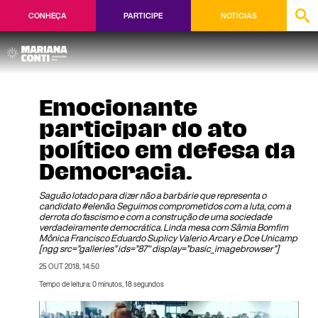
CONHEÇA
PARTICIPE
NOTÍCIAS
Emocionante
participar do ato
político em defesa da
Democracia.
Saguão lotado para dizer não a barbárie que representa o
candidato #elenão. Seguimos comprometidos com a luta, com a
derrota do fascismo e com a construção de uma sociedade
verdadeiramente democrática. Linda mesa com Sâmia Bomfim
Mônica Francisco Eduardo Suplicy Valerio Arcary e Dce Unicamp
[ngg src=”galleries” ids=”87″ display=”basic_imagebrowser”]
25 OUT 2018, 14:50
Tempo de leitura: 0 minutos, 18 segundos