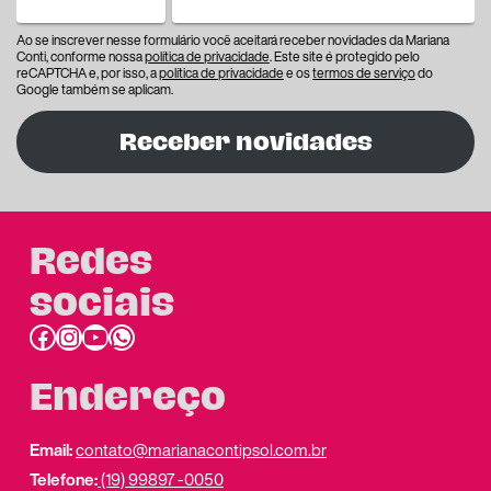
Ao se inscrever nesse formulário você aceitará receber novidades da Mariana
Conti, conforme nossa
política de privacidade
. Este site é protegido pelo
reCAPTCHA e, por isso, a
política de privacidade
e os
termos de serviço
do
Google também se aplicam.
Receber novidades
Redes
sociais
Facebook
Instagram
Youtube
link do whatsapp
Endereço
Email:
contato@marianacontipsol.com.br
Telefone:
(19) 99897 -0050