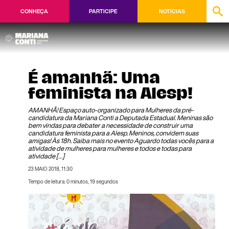
CONHEÇA
PARTICIPE
NOTÍCIAS
É amanhã: Uma
feminista na Alesp!
AMANHÃ! Espaço auto-organizado para Mulheres da pré-
candidatura da Mariana Conti a Deputada Estadual. Meninas são
bem vindas para debater a necessidade de construir uma
candidatura feminista para a Alesp. Meninos, convidem suas
amigas! Às 18h. Saiba mais no evento Aguardo todas vocês para a
atividade de mulheres para mulheres e todos e todas para
atividade […]
23 MAIO 2018, 11:30
Tempo de leitura: 0 minutos, 19 segundos