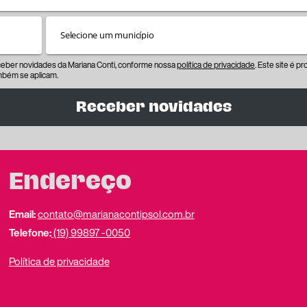
eceber novidades da Mariana Conti, conforme nossa
política de privacidade
. Este site é 
bém se aplicam.
Receber novidades
Endereço
Email:
contato@marianacontipsol.com.br
Telefone:
(19) 99897 -0050
Política de privacidade