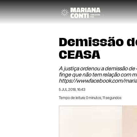
Demissão d
CEASA
A justiça ordenou a demissão de
finge que não tem relação com ma
https://www.facebook.com/mari
5 JUL 2018, 16:43
Tempo de leitura: 0 minutos, 11 segundos