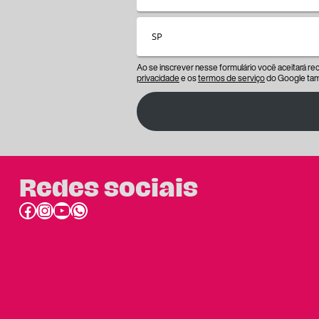
Ao se inscrever nesse formulário você aceitará r
privacidade
e os
termos de serviço
do Google tam
Redes sociais
Facebook
Instagram
Youtube
link do whatsapp