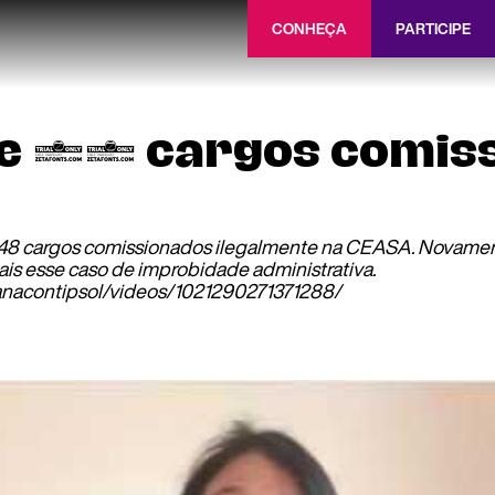
CONHEÇA
PARTICIPE
e 48 cargos comiss
 48 cargos comissionados ilegalmente na CEASA. Novament
is esse caso de improbidade administrativa.
anacontipsol/videos/1021290271371288/