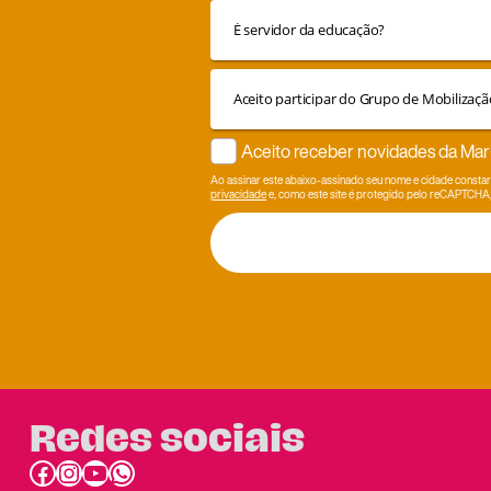
Aceito receber novidades da Mar
Ao assinar este abaixo-assinado seu nome e cidade consta
privacidade
e, como este site é protegido pelo reCAPTCHA
Redes sociais
Facebook
Instagram
Youtube
link do whatsapp