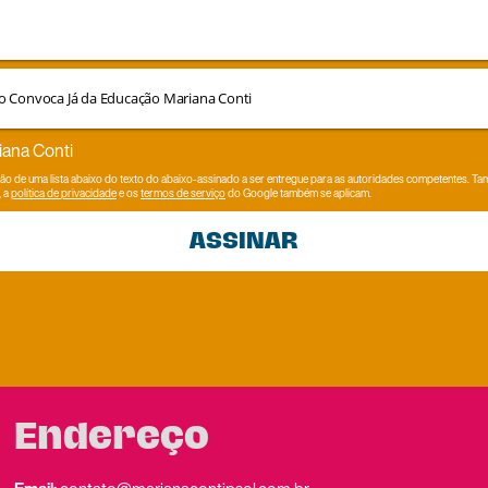
iana Conti
rão de uma lista abaixo do texto do abaixo-assinado a ser entregue para as autoridades competentes. 
, a
política de privacidade
e os
termos de serviço
do Google também se aplicam.
ASSINAR
Endereço