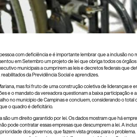
pessoa com deficiência e é importante lembrar que a inclusão no m
entou em Setembro um projeto de lei que obriga todos os órgãos da
executivo municipais a cumprirem as leis e decretos federais que
reabilitados da Previdência Social e aprendizes.
ariana, mas foi fruto de uma construção coletiva de lideranças e e
ões e o mandato da vereadora questionam a baixa participação e a
balho no município de Campinas e concluem, considerando o total 
ue o quadro é deficitário.
ia são um direito garantido por lei. Os dados mostram que há emp
 não pode contratar essas empresas que descumprem a lei. A inclu
prioridade dos governos, que fazem vista grossa para o problema. 