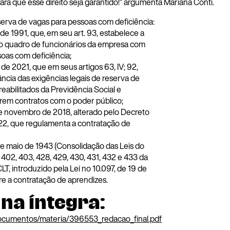
ra que esse direito seja garantido!” argumenta Mariana Conti.
serva de vagas para pessoas com deficiência:
o de 1991, que, em seu art. 93, estabelece a
o quadro de funcionários da empresa com
soas com deficiência;
il de 2021, que em seus artigos 63, IV; 92,
vância das exigências legais de reserva de
reabilitados da Previdência Social e
rem contratos com o poder público;
 de novembro de 2018, alterado pelo Decreto
022, que regulamenta a contratação de
de maio de 1943 (Consolidação das Leis do
 402, 403, 428, 429, 430, 431, 432 e 433 da
T, introduzido pela Lei no 10.097, de 19 de
 a contratação de aprendizes.
 na íntegra:
l_documentos/materia/396553_redacao_final.pdf