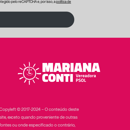
protegido pelo reCAPTCHA e, por isso, a
política de
Copyleft © 2017-2024 – O conteúdo deste
site, exceto quando proveniente de outras
fontes ou onde especificado o contrário,