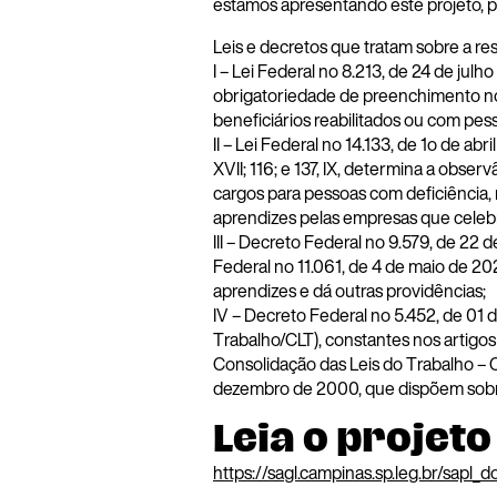
estamos apresentando este projeto, pa
Leis e decretos que tratam sobre a re
I – Lei Federal no 8.213, de 24 de julh
obrigatoriedade de preenchimento n
beneficiários reabilitados ou com pes
II – Lei Federal no 14.133, de 1o de abr
XVII; 116; e 137, IX, determina a obser
cargos para pessoas com deficiência, 
aprendizes pelas empresas que celeb
III – Decreto Federal no 9.579, de 22
Federal no 11.061, de 4 de maio de 2
aprendizes e dá outras providências;
IV – Decreto Federal no 5.452, de 01 
Trabalho/CLT), constantes nos artigos
Consolidação das Leis do Trabalho – CL
dezembro de 2000, que dispõem sobre
Leia o projeto
https://sagl.campinas.sp.leg.br/sap