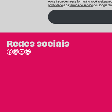
Ao se inscrever nesse formulário você aceitará r
privacidade
e os
termos de serviço
do Google tam
Redes sociais
Facebook
Instagram
Youtube
link do whatsapp