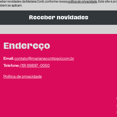
eceber novidades da Mariana Conti, conforme nossa
política de privacidade
. Este site é 
bém se aplicam.
Receber novidades
Endereço
Email:
contato@marianacontipsol.com.br
Telefone:
(19) 99897 -0050
Política de privacidade