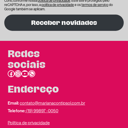
Conti, conforme nossa
política de privacidade
. Este site é protegido pelo
reCAPTCHA e, por isso, a
política de privacidade
e os
termos de serviço
do
Google também se aplicam.
Receber novidades
Redes
sociais
Facebook
Instagram
Youtube
link do whatsapp
Endereço
Email:
contato@marianacontipsol.com.br
Telefone:
(19) 99897 -0050
Política de privacidade