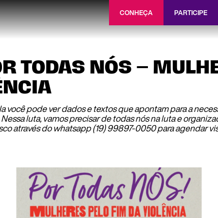
CONHEÇA
PARTICIPE
OR TODAS NÓS – MULH
ÊNCIA
ela você pode ver dados e textos que apontam para a neces
 Nessa luta, vamos precisar de todas nós na luta e organi
co através do whatsapp (19) 99897-0050 para agendar visi