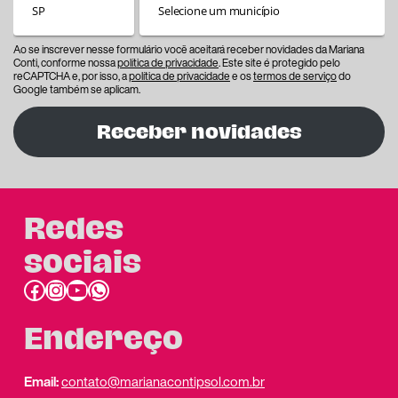
Ao se inscrever nesse formulário você aceitará receber novidades da Mariana
Conti, conforme nossa
política de privacidade
. Este site é protegido pelo
reCAPTCHA e, por isso, a
política de privacidade
e os
termos de serviço
do
Google também se aplicam.
Receber novidades
Redes
sociais
Facebook
Instagram
Youtube
link do whatsapp
Endereço
Email:
contato@marianacontipsol.com.br