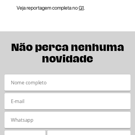
Veja reportagem completa no
G1
.
Não perca nenhuma
novidade