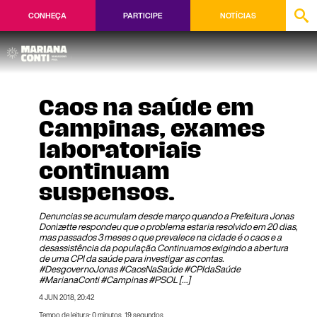
CONHEÇA
PARTICIPE
NOTÍCIAS
Caos na saúde em
Campinas, exames
laboratoriais
continuam
suspensos.
Denuncias se acumulam desde março quando a Prefeitura Jonas
Donizette respondeu que o problema estaria resolvido em 20 dias,
mas passados 3 meses o que prevalece na cidade é o caos e a
desassistência da população. Continuamos exigindo a abertura
de uma CPI da saúde para investigar as contas.
#DesgovernoJonas #CaosNaSaúde #CPIdaSaúde
#MarianaConti #Campinas #PSOL […]
4 JUN 2018, 20:42
Tempo de leitura: 0 minutos, 19 segundos