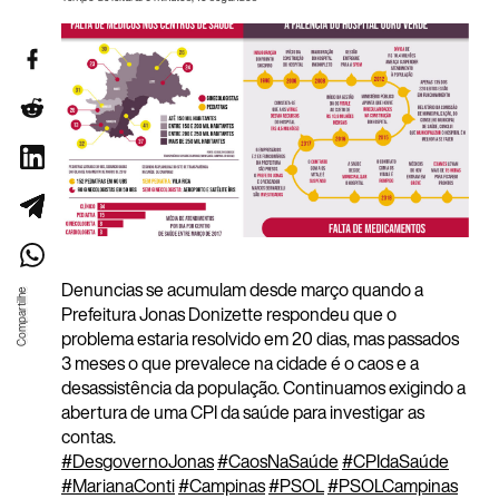
Denuncias se acumulam desde março quando a
Prefeitura Jonas Donizette respondeu que o
problema estaria resolvido em 20 dias, mas passados
3 meses o que prevalece na cidade é o caos e a
desassistência da população. Continuamos exigindo a
abertura de uma CPI da saúde para investigar as
contas.
#
DesgovernoJonas
#
CaosNaSaúde
#
CPIdaSaúde
#
MarianaConti
#
Campinas
#
PSOL
#
PSOLCampinas