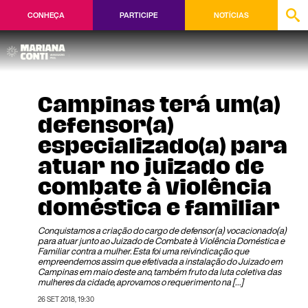
CONHEÇA
PARTICIPE
NOTÍCIAS
Campinas terá um(a)
defensor(a)
especializado(a) para
atuar no juizado de
combate à violência
doméstica e familiar
Conquistamos a criação do cargo de defensor(a) vocacionado(a)
para atuar junto ao Juizado de Combate à Violência Doméstica e
Familiar contra a mulher. Esta foi uma reivindicação que
empreendemos assim que efetivada a instalação do Juizado em
Campinas em maio deste ano, também fruto da luta coletiva das
mulheres da cidade, aprovamos o requerimento na […]
26 SET 2018, 19:30