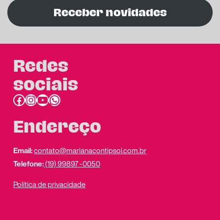
Receber novidades
Redes
sociais
Facebook
Instagram
Youtube
link do whatsapp
Endereço
Email:
contato@marianacontipsol.com.br
Telefone:
(19) 99897 -0050
Política de privacidade