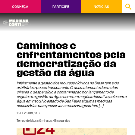
CONHEÇA
PARTICIPE
NOTÍCIAS
Caminhos e
enfrentamentos pela
democratização da
gestão da água
Infelizmente a gestão dos recursos hídricos no Brasil tem sido
arbitrária e pouco transparente. O desmatamento das matas
ciliares, o desperdício, a contaminação por lançamento de
esgotos e a gestão da água como um negócio lucrativo, colocam a
água em risco. No estado de São Paulo algumas medidas
necessárias para preservar as nossas águas tem […]
15 FEV 2018, 13:56
Tempo de leitura: 0 minutos, 46 segundos