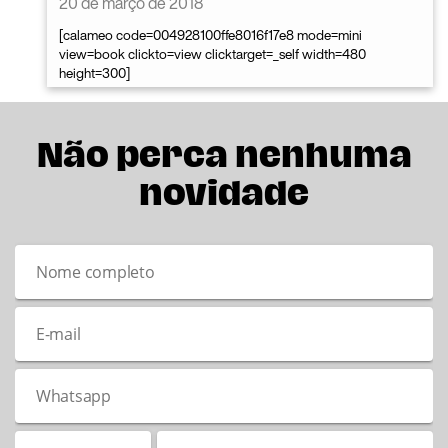
20 de março de 2018
[calameo code=004928100ffe8016f17e8 mode=mini
view=book clickto=view clicktarget=_self width=480
height=300]
Não perca nenhuma
novidade