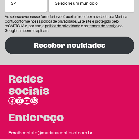
Ao se inscrever nesse formulário você aceitará receber novidades da Mariana
Conti, conforme nossa
política de privacidade
. Este site é protegido pelo
reCAPTCHA e, por isso, a
política de privacidade
e os
termos de serviço
do
Google também se aplicam.
Receber novidades
Redes
sociais
Facebook
Instagram
Youtube
link do whatsapp
Endereço
Email:
contato@marianacontipsol.com.br