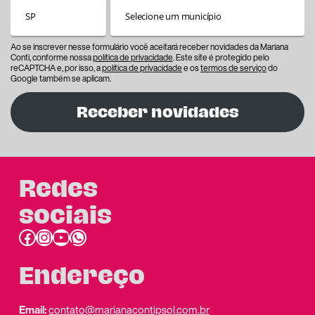
Ao se inscrever nesse formulário você aceitará receber novidades da Mariana
Conti, conforme nossa
política de privacidade
. Este site é protegido pelo
reCAPTCHA e, por isso, a
política de privacidade
e os
termos de serviço
do
Google também se aplicam.
Receber novidades
Redes
sociais
Facebook
Instagram
Youtube
link do whatsapp
Endereço
Email:
contato@marianacontipsol.com.br