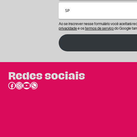
Ao se inscrever nesse formulário você aceitará r
privacidade
e os
termos de serviço
do Google tam
Redes sociais
Facebook
Instagram
Youtube
link do whatsapp