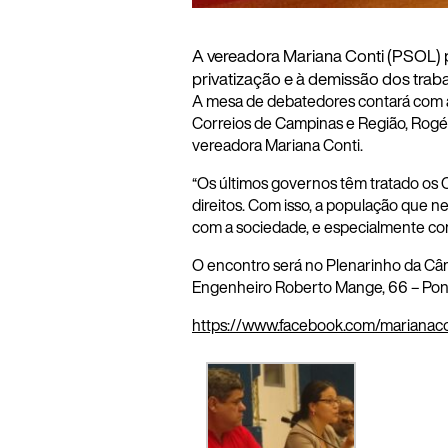
A vereadora Mariana Conti (PSOL)
privatização e à demissão dos trab
A mesa de debatedores contará com a 
Correios de Campinas e Região, Rogéri
vereadora Mariana Conti.
“Os últimos governos têm tratado os 
direitos. Com isso, a população que 
com a sociedade, e especialmente com
O encontro será no Plenarinho da Câm
Engenheiro Roberto Mange, 66 – Pont
https://www.facebook.com/marianac