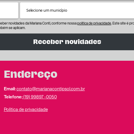
eceber novidades da Mariana Conti, conforme nossa
política de privacidade
. Este site é 
bém se aplicam.
Receber novidades
Endereço
Email:
contato@marianacontipsol.com.br
Telefone:
(19) 99897 -0050
Política de privacidade