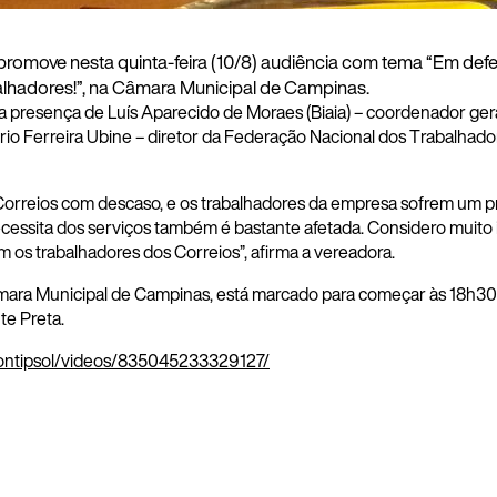
 promove nesta
quinta
-feira (10/8) audiência com tema “Em def
alhadores!”, na Câmara Municipal de Campinas.
presença de Luís Aparecido de Moraes (Biaia) – coordenador gera
o Ferreira Ubine – diretor da Federação Nacional dos Trabalhador
Correios com descaso, e os trabalhadores da empresa sofrem um p
necessita dos serviços também é bastante afetada. Considero muit
 os trabalhadores dos Correios”, afirma a vereadora.
ara Municipal de Campinas, está marcado para começar às 18h30 e
e Preta.
ontipsol/videos/835045233329127/