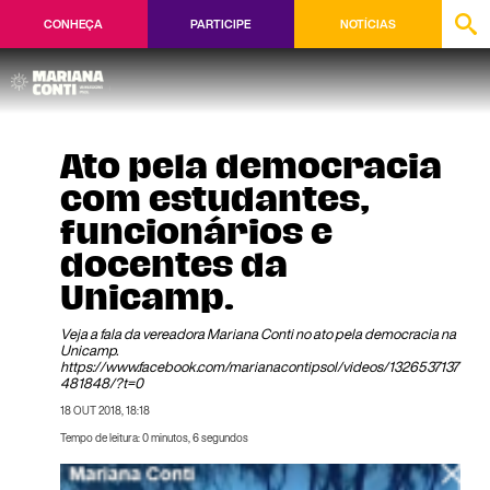
CONHEÇA
PARTICIPE
NOTÍCIAS
Ato pela democracia
com estudantes,
funcionários e
docentes da
Unicamp.
Veja a fala da vereadora Mariana Conti no ato pela democracia na
Unicamp.
https://www.facebook.com/marianacontipsol/videos/1326537137
481848/?t=0
18 OUT 2018, 18:18
Tempo de leitura: 0 minutos, 6 segundos