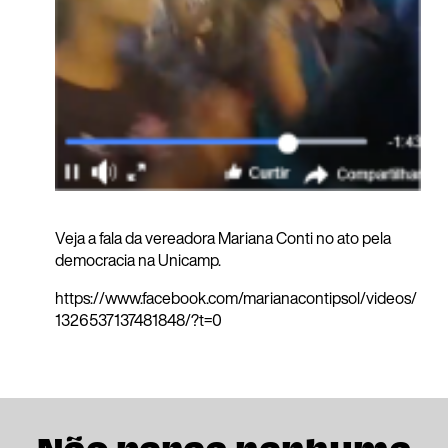
Veja a fala da vereadora Mariana Conti no ato pela
democracia na Unicamp.
https://www.facebook.com/marianacontipsol/videos/
1326537137481848/?t=0