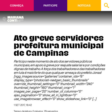
CONHEÇA
PARTICIPE
NOTÍCIAS
Ato greve servidores
prefeitura municipal
de Campinas
Participo neste momento de ato dos servidores públicos
municipais, em apoio à greve por reajuste salarial e por condições
dignas de trabalho. A força dos trabalhadores e das trabalhadoras
em luta é mais forte do que qualquer ameaça do prefeito Jonas!
[ngg_images source=”galleries” container_ids=”6″
display_type=”photocrati-nextgen_basic_thumbnails”
override_thumbnail_settings=”0″ thumbnail_width=”240″
thumbnail_height=”160″ thumbnail_crop=”1″
images_per_page=”20″ number_of_columns=”0″
ajax_pagination=”0″ show_all_in_lightbox=”0″
use_imagebrowser_effect=”0″ show_slideshow_link=”0″ […]
1 SET 2017, 18:42
Tempo de leitura: 0 minutos, 29 segundos