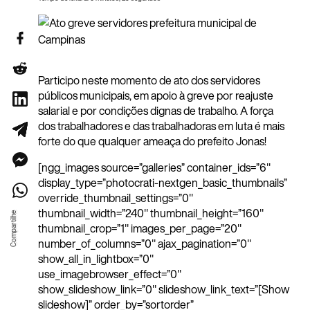
Participo neste momento de ato dos servidores
públicos municipais, em apoio à greve por reajuste
salarial e por condições dignas de trabalho. A força
dos trabalhadores e das trabalhadoras em luta é mais
forte do que qualquer ameaça do prefeito Jonas!
[ngg_images source=”galleries” container_ids=”6″
display_type=”photocrati-nextgen_basic_thumbnails”
override_thumbnail_settings=”0″
thumbnail_width=”240″ thumbnail_height=”160″
thumbnail_crop=”1″ images_per_page=”20″
number_of_columns=”0″ ajax_pagination=”0″
show_all_in_lightbox=”0″
use_imagebrowser_effect=”0″
show_slideshow_link=”0″ slideshow_link_text=”[Show
slideshow]” order_by=”sortorder”