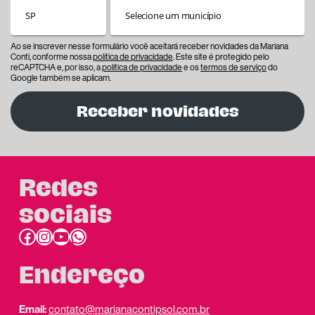
Ao se inscrever nesse formulário você aceitará receber novidades da Mariana
Conti, conforme nossa
política de privacidade
. Este site é protegido pelo
reCAPTCHA e, por isso, a
política de privacidade
e os
termos de serviço
do
Google também se aplicam.
Receber novidades
Redes
sociais
Facebook
Instagram
Youtube
link do whatsapp
Endereço
Email:
contato@marianacontipsol.com.br