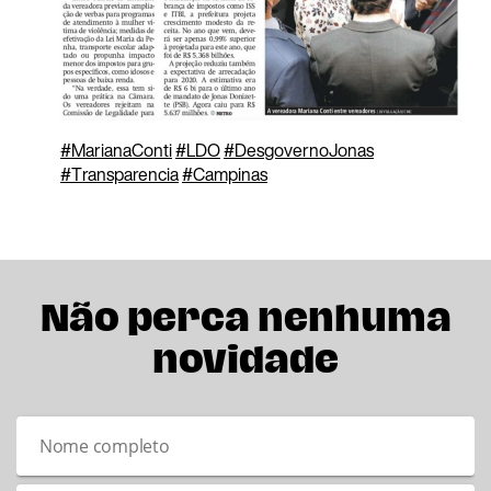
#
MarianaConti
#
LDO
#
DesgovernoJonas
#
Transparencia
#
Campinas
Não perca nenhuma
novidade