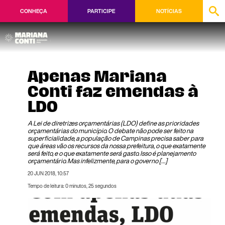
CONHEÇA
PARTICIPE
NOTÍCIAS
Apenas Mariana
Conti faz emendas à
LDO
A Lei de diretrizes orçamentárias (LDO) define as prioridades
orçamentárias do município. O debate não pode ser feito na
superficialidade, a população de Campinas precisa saber para
que áreas vão os recursos da nossa prefeitura, o que exatamente
será feito, e o que exatamente será gasto. Isso é planejamento
orçamentário. Mas infelizmente, para o governo […]
20 JUN 2018, 10:57
Tempo de leitura: 0 minutos, 25 segundos