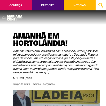
CONHEÇA
PARTICIPE
NOTÍCIAS
AMANHÃ EM
HORTOLÂNDIA!
Amanhã estarei em Hortolândia com Fernando Ladeia, professor,
microempreendedor, sociólogo e candidato a Deputado Federal
para defender uma educação pública, gratuita, de qualidade e
cidadã assim como os demais direitos dos trabalhadores e das
trabalhadoras numa campanha militante, combativa carregando
o lema “com quem planta, produz, vende transporta e ensina”. Nos
vemos amanhã nas ruas […]
17 SET 2018, 19:59
Tempo de leitura: 0 minutos, 18 segundos