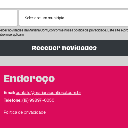
eceber novidades da Mariana Conti, conforme nossa
política de privacidade
. Este site é 
bém se aplicam.
Receber novidades
Endereço
Email:
contato@marianacontipsol.com.br
Telefone:
(19) 99897 -0050
Política de privacidade