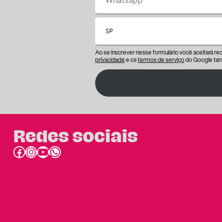
Ao se inscrever nesse formulário você aceitará r
privacidade
e os
termos de serviço
do Google tam
Redes sociais
Facebook
Instagram
Youtube
link do whatsapp