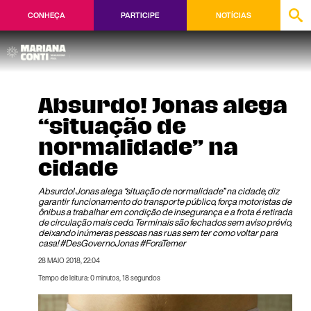
CONHEÇA
PARTICIPE
NOTÍCIAS
Absurdo! Jonas alega
“situação de
normalidade” na
cidade
Absurdo! Jonas alega “situação de normalidade” na cidade, diz
garantir funcionamento do transporte público, força motoristas de
ônibus a trabalhar em condição de insegurança e a frota é retirada
de circulação mais cedo. Terminais são fechados sem aviso prévio,
deixando inúmeras pessoas nas ruas sem ter como voltar para
casa! #DesGovernoJonas #ForaTemer
28 MAIO 2018, 22:04
Tempo de leitura: 0 minutos, 18 segundos