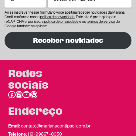
Ao se inscrever nesse formulário você aceitará receber novidades da Mariana
Conti, conforme nossa
política de privacidade
. Este site é protegido pelo
reCAPTCHA e, por isso, a
política de privacidade
e os
termos de serviço
do
Google também se aplicam.
Receber novidades
Redes
sociais
Facebook
Instagram
Youtube
link do whatsapp
Endereço
Email:
contato@marianacontipsol.com.br
Telefone:
(19) 99897 -0050