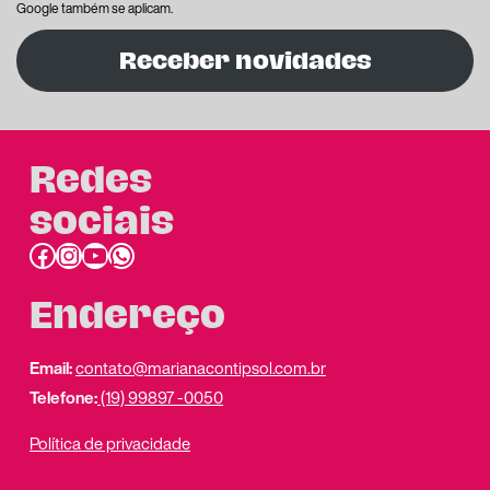
Google também se aplicam.
Receber novidades
Redes
sociais
Facebook
Instagram
Youtube
link do whatsapp
Endereço
Email:
contato@marianacontipsol.com.br
Telefone:
(19) 99897 -0050
Política de privacidade